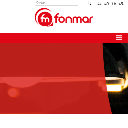
ES
EN
FR
DE