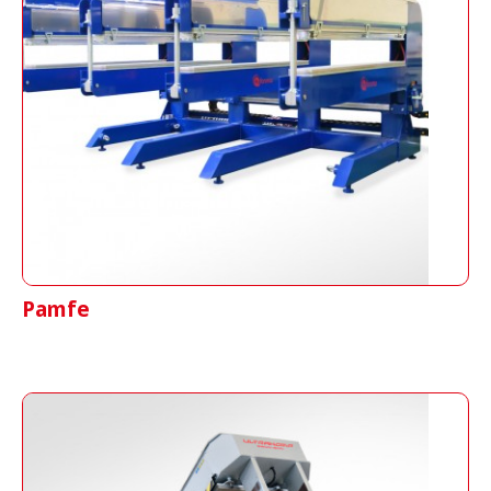
Pamfe
Presse
zum
Vulkanisieren
von
Profilen
auf
Gummifördergurten
.
Pamfe