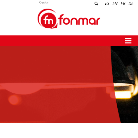
ES
EN
FR
DE