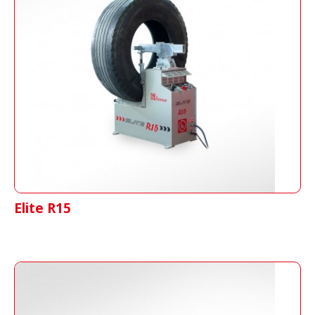
Elite R15
Vulkanisierpresse für LKW-Reifen,
Landwirtschaft und Industrie mittels Druck
von Luftkissen
Elite R15