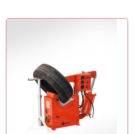
Retu 2500
Vulkanisierpresse für PKW-Reifen,
Kleinlastwagen und 4x4 mittels Druck von
Kolben