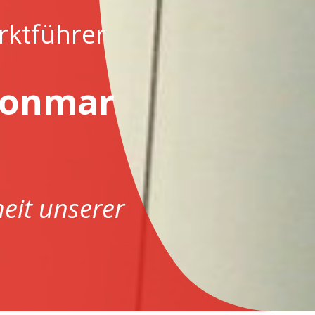
rktführer
Fonmar
heit unserer