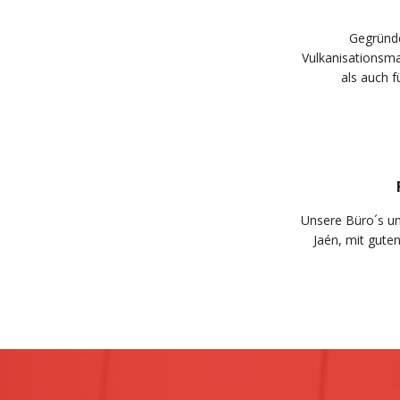
Gegründe
Vulkanisationsm
als auch f
Unsere Büro´s un
Jaén, mit gute