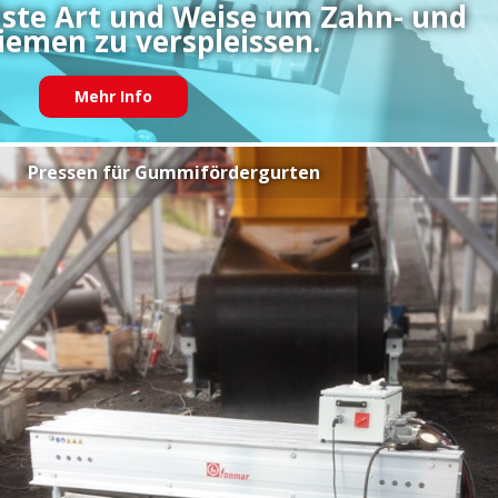
llste Art und Weise um Zahn- und
iemen zu verspleissen.
Mehr Info
Pressen für Gummifördergurten