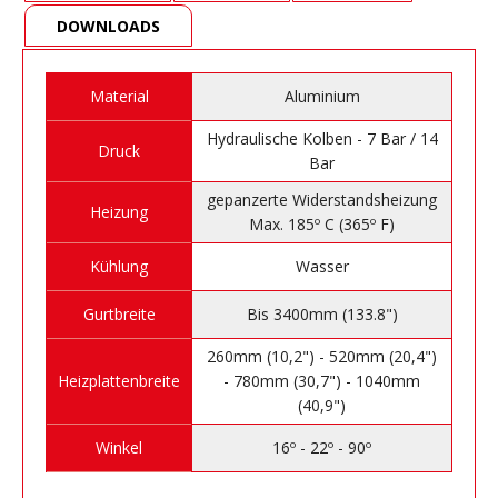
DOWNLOADS
Material
Aluminium
Hydraulische Kolben - 7 Bar / 14
Druck
Bar
gepanzerte Widerstandsheizung
Heizung
Max. 185º C (365º F)
Kühlung
Wasser
Gurtbreite
Bis 3400mm (133.8")
260mm (10,2") - 520mm (20,4")
Heizplattenbreite
- 780mm (30,7") - 1040mm
(40,9")
Winkel
16º - 22º - 90º