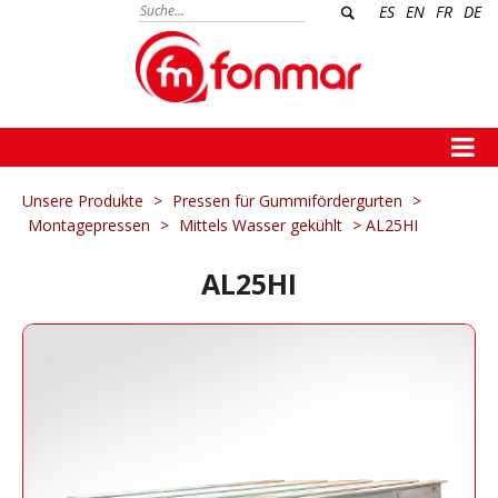
ES
EN
FR
DE
Unsere Produkte
>
Pressen für Gummifördergurten
>
Montagepressen
>
Mittels Wasser gekühlt
> AL25HI
AL25HI