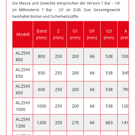
Die Masse und Gewichte entsprechen der Version 7 Bar – 16º
(in Millimetern) 7 Bar - 22º (in Zoll). Das Gesamtgewicht
beinhaltet Bolzen und Sicherheitsstifte.
Band
Z
G1
GP
G3
A
Modell
(mm)
(mm)
(mm)
(mm)
(mm)
(mm)
AL25HI
800
250
200
66
538
1000
800
AL25HI
650
250
200
66
538
845
650
AL25HI
600
250
200
66
538
790
600
AL25HI
1000
250
200
66
538
1205
1000
AL25HI
1200
250
275
66
683
1415
1200