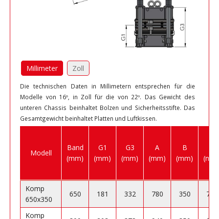
Millimeter
Zoll
Die technischen Daten in Millimetern entsprechen für die
Modelle von 16º, in Zoll für die von 22º. Das Gewicht des
unteren Chassis beinhaltet Bolzen und Sicherheitsstifte. Das
Gesamtgewicht beinhaltet Platten und Luftkissen.
Band
G1
G3
A
B
C
Modell
(mm)
(mm)
(mm)
(mm)
(mm)
(mm
Komp
650
181
332
780
350
750
650x350
Komp