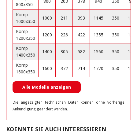
800
203
378
940
350
904
800x350
Komp
1000
211
393
1145
350
110
1000x350
Komp
1200
226
422
1355
350
130
1200x350
Komp
1400
305
582
1560
350
150
1400x350
Komp
1600
372
714
1770
350
170
1600x350
Alle Modelle anzeigen
Die angezeigten technischen Daten können ohne vorherige
Ankündigung geändert werden.
KOENNTE SIE AUCH INTERESSIEREN