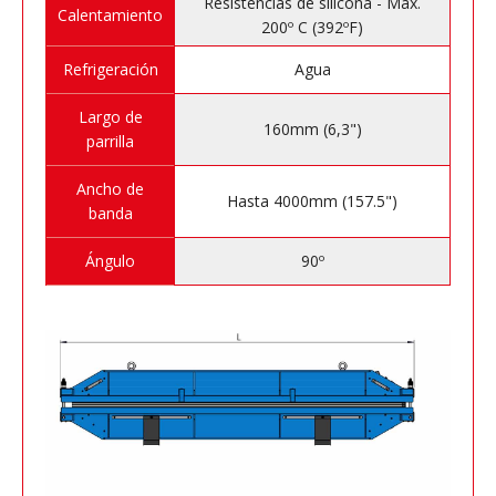
Resistencias de silicona - Máx.
Calentamiento
200º C (392ºF)
Refrigeración
Agua
Largo de
160mm (6,3")
parrilla
Ancho de
Hasta 4000mm (157.5")
banda
Ángulo
90º