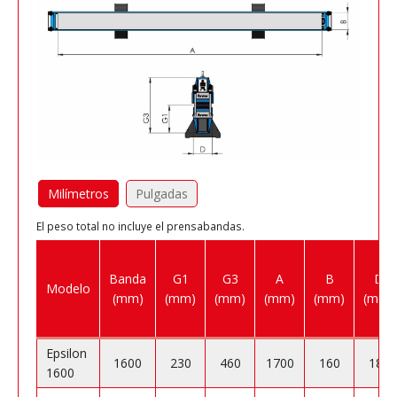
Milímetros
Pulgadas
El peso total no incluye el prensabandas.
Banda
G1
G3
A
B
D
Modelo
(mm)
(mm)
(mm)
(mm)
(mm)
(mm)
Epsilon
1600
230
460
1700
160
180
1600