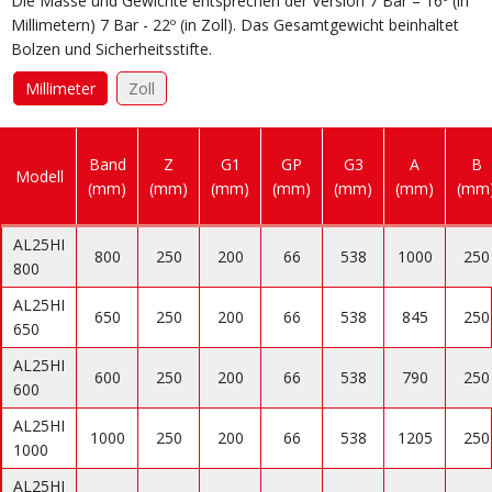
Die Masse und Gewichte entsprechen der Version 7 Bar – 16º (in
Millimetern) 7 Bar - 22º (in Zoll). Das Gesamtgewicht beinhaltet
Bolzen und Sicherheitsstifte.
Millimeter
Zoll
Band
Z
G1
GP
G3
A
B
Modell
(mm)
(mm)
(mm)
(mm)
(mm)
(mm)
(mm
AL25HI
800
250
200
66
538
1000
250
800
AL25HI
650
250
200
66
538
845
250
650
AL25HI
600
250
200
66
538
790
250
600
AL25HI
1000
250
200
66
538
1205
250
1000
AL25HI