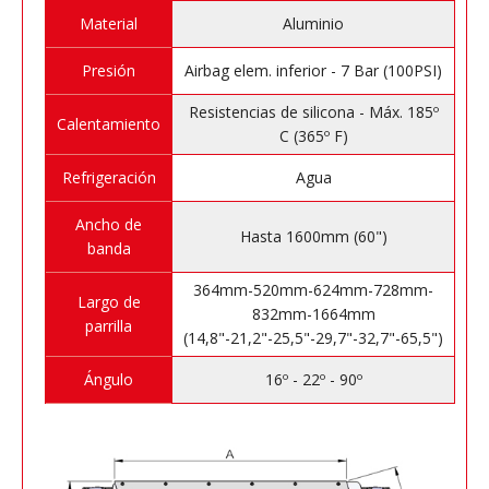
Material
Aluminio
Presión
Airbag elem. inferior - 7 Bar (100PSI)
Resistencias de silicona - Máx. 185º
Calentamiento
C (365º F)
Refrigeración
Agua
Ancho de
Hasta 1600mm (60")
banda
364mm-520mm-624mm-728mm-
Largo de
832mm-1664mm
parrilla
(14,8"-21,2"-25,5"-29,7"-32,7"-65,5")
Ángulo
16º - 22º - 90º