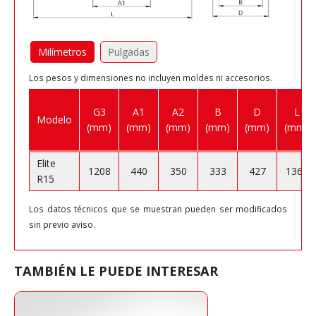
Milímetros
Pulgadas
Los pesos y dimensiones no incluyen moldes ni accesorios.
G3
A1
A2
B
D
L
Modelo
(mm)
(mm)
(mm)
(mm)
(mm)
(mm)
Elite
1208
440
350
333
427
1365
R15
Los datos técnicos que se muestran pueden ser modificados
sin previo aviso.
TAMBIÉN LE PUEDE INTERESAR