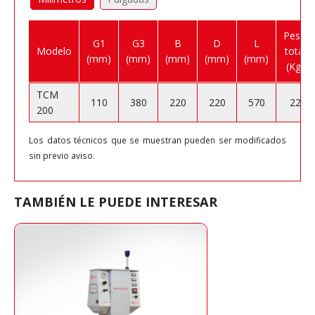
Peso
G1
G3
B
D
L
Modelo
total
(mm)
(mm)
(mm)
(mm)
(mm)
(Kg)
TCM
110
380
220
220
570
22
200
Los datos técnicos que se muestran pueden ser modificados
sin previo aviso.
TAMBIÉN LE PUEDE INTERESAR