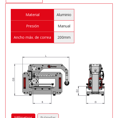
Material
Aluminio
Presión
Manual
Ancho máx. de correa
200mm
Milímetros
Pulgadas