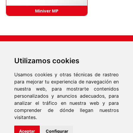
Miniver MP
Utilizamos cookies
Usamos cookies y otras técnicas de rastreo
para mejorar tu experiencia de navegación en
nuestra web, para mostrarte contenidos
INICIO
personalizados y anuncios adecuados, para
PRODUCTOS
analizar el tráfico en nuestra web y para
EMPRESA
NOTICIAS
comprender de dónde llegan nuestros
CONTACTO
visitantes.
Fonmar Group S.L. © 2026 Todos los derechos reservados
Aceptar
Configurar