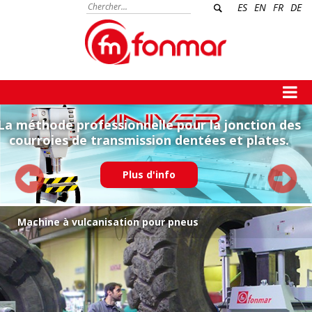
ES
EN
FR
DE
La méthode professionnelle pour la jonction des
courroies de transmission dentées et plates.
Plus d'info
Machine à vulcanisation pour pneus